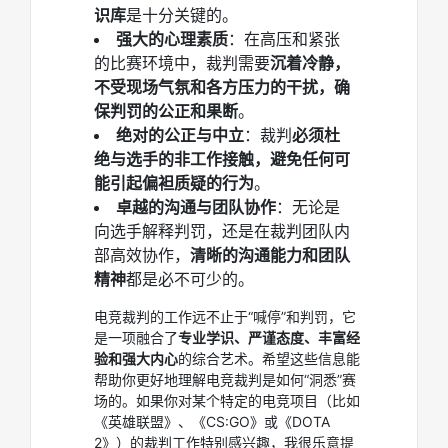
识库
是十分关键的。
强大的心理素质
：在高压和紧张
的比赛环境中，裁判需要
沉着冷静，
不受现场气氛和各方压力的干扰，确
保判罚的公正和果断
。
绝对的公正与中立
：裁判
必须杜
绝与选手的非工作接触，避免任何可
能引起偏袒质疑的行为
。
卓越的沟通与团队协作
：无论是
向选手解释判罚，还是在裁判团队内
部高效协作，
清晰的沟通能力和团队
精神
都是必不可少的。
电竞裁判的工作远不止于“喊停”和判罚，它
是一项融合了
专业学识、严谨态度、丰富经
验和强大内心
的综合艺术。希望这些信息能
帮助你更好地理解电竞裁判是如何“洞悉”赛
场的。如果你对某个特定的电竞项目（比如
《英雄联盟》、《CS:GO》或《DOTA
2》）的裁判工作特别感兴趣，我很乐意提