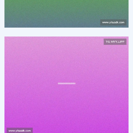
竞新浪潮
电子竞技开头素材关于电子竞技的
标题