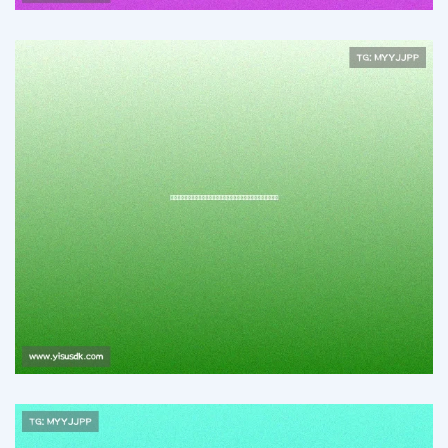
电子竞技女神在线观看电竞女神巅
峰操作，颜值与实力齐飞引爆直播
间