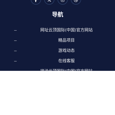
导航
网址云顶国际(中国)官方网站
精品项目
游戏动态
在线客服
接洽云顶国际(中国)官方网站
找到我们
地址: