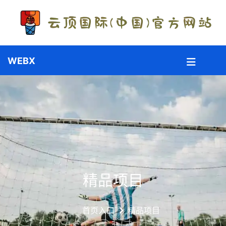
精品项目
首页入口
精品项目