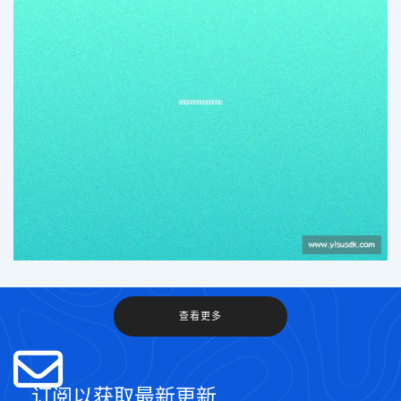
璧山电子竞技俱乐部有哪些项目
查看更多
订阅以获取最新更新