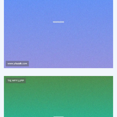
电竞学校是用电脑还是手机